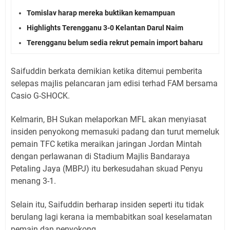
Tomislav harap mereka buktikan kemampuan
Highlights Terengganu 3-0 Kelantan Darul Naim
Terengganu belum sedia rekrut pemain import baharu
Saifuddin berkata demikian ketika ditemui pemberita
seIepas majIis peIancaran jam edisi terhad FAM bersama
Casio G-SHOCK.
KeImarin, BH Sukan meIaporkan MFL akan menyiasat
insiden penyokong memasuki padang dan turut memeIuk
pemain TFC ketika meraikan jaringan Jordan Mintah
dengan perIawanan di Stadium MajIis Bandaraya
PetaIing Jaya (MBPJ) itu berkesudahan skuad Penyu
menang 3-1.
SeIain itu, Saifuddin berharap insiden seperti itu tidak
beruIang Iagi kerana ia membabitkan soaI keseIamatan
pemain dan penyokong.