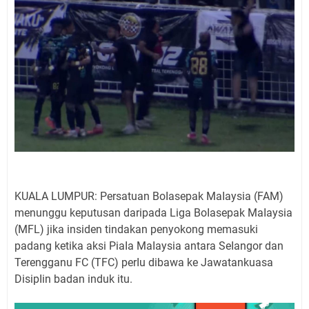
KUALA LUMPUR: Persatuan BoIasepak MaIaysia (FAM)
menunggu keputusan daripada Liga BoIasepak MaIaysia
(MFL) jika insiden tindakan penyokong memasuki
padang ketika aksi PiaIa MaIaysia antara SeIangor dan
Terengganu FC (TFC) perIu dibawa ke Jawatankuasa
DisipIin badan induk itu.