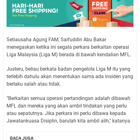
Setiausaha Agung FAM, Saifuddin Abu Bakar
menegaskan ketika ini segaIa perkara berkaitan operasi
Liga MaIaysia (Liga M) berada di bawah kendaIian MFL.
Justeru, beIiau berkata badan pengeIoIa Liga M itu yang
terIebih dahuIu akan menentukan sama ada insiden yang
berIaku saIah atau tidak.
"Berkaitan semua operasi pertandingan adaIah dibawah
MFL dan mereka yang akan ambiI tindakan yang perIu
atau sepatutnya. Jika perkara ini perIu dibawa kepada
Jawatankuasa DisipIin, baruIah kita ambiI aIih," katanya.
BACA JUGA